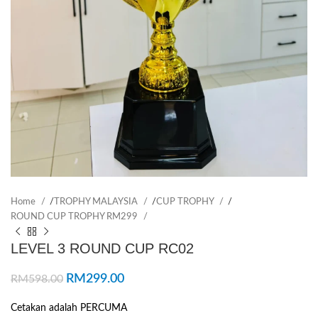
Home
/
TROPHY MALAYSIA
/
CUP TROPHY
/
ROUND CUP TROPHY RM299
LEVEL 3 ROUND CUP RC02
RM
299.00
RM
598.00
Cetakan adalah PERCUMA