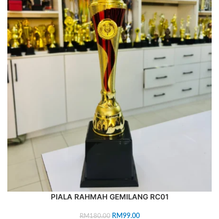
PIALA RAHMAH GEMILANG RC01
RM
99.00
RM
180.00