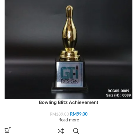
Bowling Blitz Achievement
RM
99.00
RM
189.00
Read more