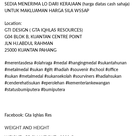
SEDIA MENERIMA LO DARI KERAJAAN (harga diatas cash sahaja)
UNTUK MAKLUAMAN HARGA SILA WSSAP
Location:
GTI DESIGN ( GTA IQHLAS RESOURCES)
G04 BLOK B, KUANTAN CENTRE POINT
JLN HJ.ABDUL RAHMAN
25000 KUANTAN PAHANG
#merentasdesa #olahraga #medal #hangingmedal #sukantahunan
#metalmedal #sukan #gift #hadiah #souvenir #school #office
#sukan #metalmedal #sukansekolah #sourviners #hadiahsukan
#cenderehatisukan #eperolehan #kementeriankewangan
#statusbumiputera #bumiputera
Facebook: Gta Iqhlas Res
WEIGHT AND HEIGHT