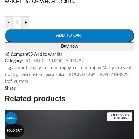
WEIGHT : 55 CM WEIGHT : 2000 G
-
+
ADD TO CART
Buy now
Compare
Add to wishlist
Category:
ROUND CUP TROPHY RM299
Tags:
award trophy
,
custom trophy
,
custom trophy Malaysia
,
event
trophy
,
piala custom
,
piala sukan
,
ROUND CUP TROPHY RM299
,
trofi custom
Share:
Related products
OUT OF STOCK
-48%
STOK HABIS
SOLD OUT