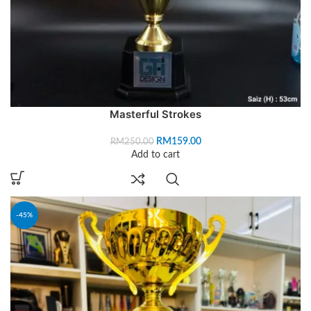
Masterful Strokes
RM
159.00
RM
250.00
Add to cart
-45%