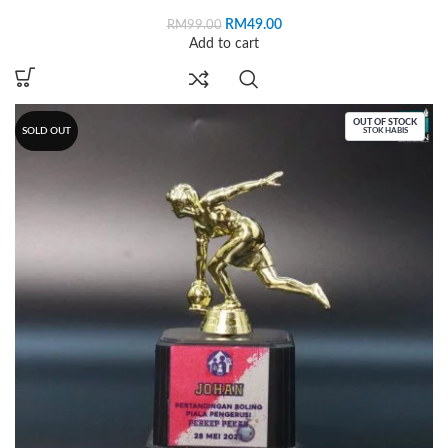
RM
49.00
RM
99.00
Add to cart
OUT OF STOCK
SOLD OUT
STOK HABIS