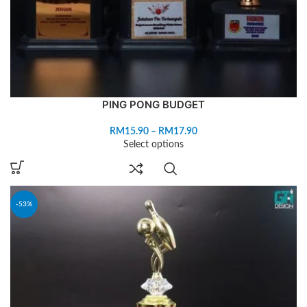
PING PONG BUDGET
RM
15.90
–
RM
17.90
Select options
-53%