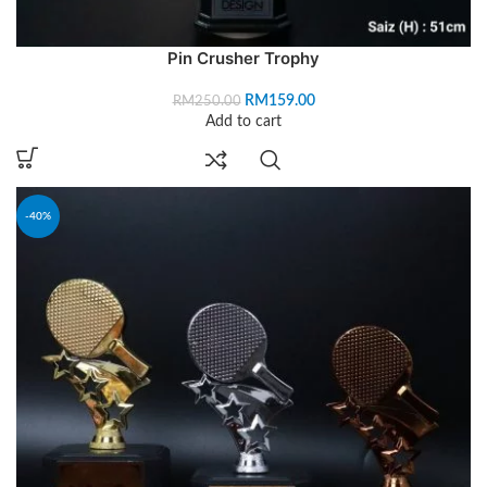
Pin Crusher Trophy
RM
159.00
RM
250.00
Add to cart
-40%